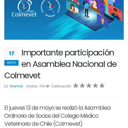
Importante participación
17
en Asamblea Nacional de
MAYO
Colmevet
Gremial
Visitas: 734
1
2
Calificación:
3
4
5
El jueves 13 de mayo se realizó la Asamblea
Ordinaria de Socios del Colegio Médico
Veterinario de Chile (Colmevet)