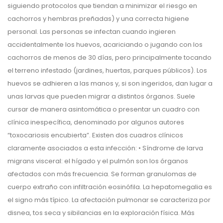
siguiendo protocolos que tiendan a minimizar el riesgo en
cachorros y hembras preñadas) y una correcta higiene
personal. Las personas se infectan cuando ingieren
accidentalmente los huevos, acariciando o jugando con los
cachorros de menos de 30 días, pero principalmente tocando
el terreno infestado (jardines, huertas, parques públicos). Los
huevos se adhieren a las manos y, si son ingeridos, dan lugar a
unas larvas que pueden migrar a distintos órganos. Suele
cursar de manera asintomática o presentar un cuadro con
clínica inespecífica, denominado por algunos autores
“toxocariosis encubierta”. Existen dos cuadros clínicos
claramente asociados a esta infección: • Síndrome de larva
migrans visceral: el hígado y el pulmón son los órganos
afectados con más frecuencia. Se forman granulomas de
cuerpo extraño con infiltración eosinófila. La hepatomegalia es
el signo más típico. La afectación pulmonar se caracteriza por
disnea, tos seca y sibilancias en la exploración física. Más