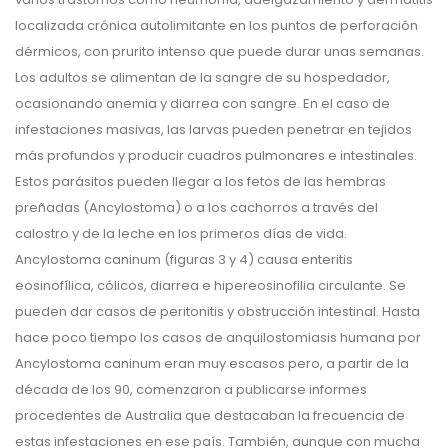
localizada crónica autolimitante en los puntos de perforación
dérmicos, con prurito intenso que puede durar unas semanas.
Los adultos se alimentan de la sangre de su hospedador,
ocasionando anemia y diarrea con sangre. En el caso de
infestaciones masivas, las larvas pueden penetrar en tejidos
más profundos y producir cuadros pulmonares e intestinales.
Estos parásitos pueden llegar a los fetos de las hembras
preñadas (Ancylostoma) o a los cachorros a través del
calostro y de la leche en los primeros días de vida.
Ancylostoma caninum (figuras 3 y 4) causa enteritis
eosinofílica, cólicos, diarrea e hipereosinofilia circulante. Se
pueden dar casos de peritonitis y obstrucción intestinal. Hasta
hace poco tiempo los casos de anquilostomiasis humana por
Ancylostoma caninum eran muy escasos pero, a partir de la
década de los 90, comenzaron a publicarse informes
procedentes de Australia que destacaban la frecuencia de
estas infestaciones en ese país. También, aunque con mucha