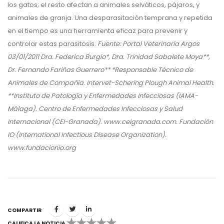
los gatos; el resto afectan a animales selváticos, pájaros, y
animales de granja. Una desparasitación temprana y repetida
en el tiempo es una herramienta eficaz para prevenir y
controlar estas parasitosis.
Fuente: Portal Veterinaria Argos
03/01/2011 Dra. Federica Burgio*, Dra. Trinidad Sabalete Moya**,
Dr. Fernando Fariñas Guerrero** *Responsable Técnico de
Animales de Compañía. Intervet-Schering Plough Animal Health.
**Instituto de Patología y Enfermedades Infecciosas (IAMA-
Málaga). Centro de Enfermedades Infecciosas y Salud
Internacional (CEI-Granada). www.ceigranada.com. Fundación
IO (International Infectious Disease Organization).
www.fundacionio.org
COMPARTIR
CALIFICA LA NOTICIA
1
2
3
4
5