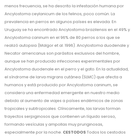
menos frecuencia, se ha descrito la infestación humana por
Ancylostoma ceylanicum de los felinos, poco común. La
prevalencia en perros en algunos países es elevada. En
Uruguay se ha encontrado Ancylostoma brazilensis en el 49% y
Ancylostoma caninum en el 96% de 80 perros a los que se
realizó autopsia (Malgor et al. 1996). Ancylostoma duodenale y
Necator americanus son parásitos exclusivos del hombre,
aunque se han producido infecciones experimentales por
Ancylostoma duodenale en el perro y el gato. En la actualidad,
el síndrome de larva migrans cutánea (SLMC) que afecta a
humanos y está producido por Ancylostoma caninum, se
considera una enfermedad emergente en nuestro medio
debido al aumento de viajes a países endémicos de zonas
tropicales y subtropicales. Clínicamente, las larvas forman
trayectos serpiginosos que contienen un líquido seroso,
formando vesículas y ampollas muy pruriginosas,
especialmente por la noche.
CESTODOS
Todos los cestodos