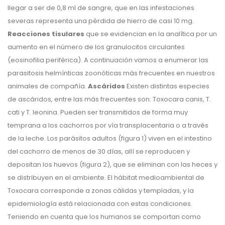
llegar a ser de 0,8 ml de sangre, que en las infestaciones
severas representa una pérdida de hierro de casi 10 mg.
Reacciones tisulares
que se evidencian en la analítica por un
aumento en el número de los granulocitos circulantes
(eosinofilia periférica). A continuación vamos a enumerar las
parasitosis helmínticas zoonóticas más frecuentes en nuestros
animales de compañía.
Ascáridos
Existen distintas especies
de ascáridos, entre las más frecuentes son: Toxocara canis, T.
cati y T. leonina. Pueden ser transmitidos de forma muy
temprana a los cachorros por vía transplacentaria o a través
de la leche. Los parásitos adultos (figura 1) viven en el intestino
del cachorro de menos de 30 días, allí se reproducen y
depositan los huevos (figura 2), que se eliminan con las heces y
se distribuyen en el ambiente. El hábitat medioambiental de
Toxocara corresponde a zonas cálidas y templadas, y la
epidemiología está relacionada con estas condiciones.
Teniendo en cuenta que los humanos se comportan como