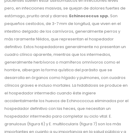
pacientes suelen estar asintomáticos en infecciones leves
pero, en infecciones masivas, se quejan de dolores fuertes de
estómago, prurito anal y diarrea.
Echinococcus spp.
Son
pequeños cestodos, de 3-7 mm de longitud, que viven en el
intestino delgado de los carnívoros, generalmente perros y
más raramente félidos, que representan el hospedador
definitivo. Estos hospedadores generalmente no presentan un
cuadro clínico aparente, mientras que los intermedios,
generalmente herbívoros o mamíferos omnívoros como el
hombre, albergan la forma quística del parásito que se
desarrolla en órganos como hígado y pulmones, con cuadros
clínicos graves e incluso mortales. La hidatidosis se produce en
el hospedador intermedio cuando éste ingiere
accidentalmente los huevos de Echinococcus eliminados por el
hospedador definitivo con las heces, que necesitan un
hospedador intermedio para completar su ciclo vital. E.
granulosus (figura 6) y E. multilocularis (figura 7) son los más
importantes en cuanto a su importancia en la salud pública y a