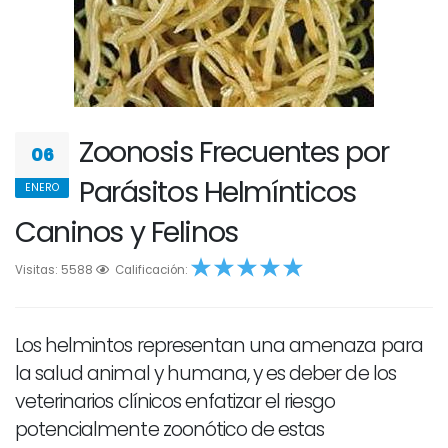
Zoonosis Frecuentes por
06
Parásitos Helmínticos
ENERO
Caninos y Felinos
Visitas: 5588
1
2
Calificación:
3
4
5
Los helmintos representan una amenaza para
la salud animal y humana, y es deber de los
veterinarios clínicos enfatizar el riesgo
potencialmente zoonótico de estas