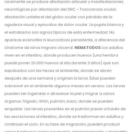
raramente se produce afectación articular y manifestaciones
neurológicas por afectación del SNC. • Toxocarosis ocular:
afectación unilateral del globo ocular con pérdida de la
agudeza visual y episodios de dolor ocular. La pupila blanca y
el estrabismo son signos típicos de esta enfermedad. No
aparece eosinofilia ni leucocitosis persistente, a diferencia del
síndrome de larva migrans visceral.
NEMATODOS
Los adultos
viven en el intestino, donde producen huevos (una hembra
puede poner 20.000 huevos al día durante 3 años) que son
expulsados con las heces al ambiente, donde se abren
después de una semana y originan la larva. Éstas pueden
sobrevivir en el ambiente algunos meses en verano. Las larvas
pueden ser ingeridas o atravesar la piel y migrar a varios
órganos: hígado, riñón, pulmón, bazo, donde se pueden
enquistar. Las larvas presentes en el pulmón pasan a través de
las secreciones al intestino, donde se trasforman en adultos y
continúan el ciclo. En su fase de migración, pueden producir
varios trastornos como neumonía, adelgazamiento y dermatitis