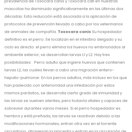
prevalencia de Toxocara canis y Toxocara cati en nuestras
mascotas ha disminuido significativamente en las últimas dos
décadas. Esta reducción está asociada a la aplicación de
protocolos de prevención llevado a cabo por los veterinarios
de animales de compañía.
Toxocara canis
Su hospedador
definitivo es el perro. Se localizan en el intestino delgado y su
ciclo es directo: el perro elimina los huevos no embrionados al
ambiente exterior, se desarrollan larvas L1 y L2. Hay tres
posibilidades: · Perro adulto que ingiere huevos que contienen
larvas L2, las cuales llevan a cabo una migración entero-
hepato-pulmonar. En los perros adultos, más incluso en los que
han padecido con anterioridad una infestación por estos
mismos parásitos, se desarrolla cierto grado de inmunidad y
las larvas se vuelven silentes, pero todavía vitales y capaces de
sobrevivir durantes varios meses. Si el perro hospedador es
hembra y está preñada, las larvas se reactivan debido a las
modificaciones hormonales, entran otra vez en el torrente
circulatorio, atraviesan la placenta y entran en la circulación de